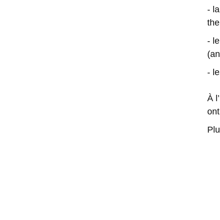
- l
the
- l
(an
- l
À l
ont
Plu