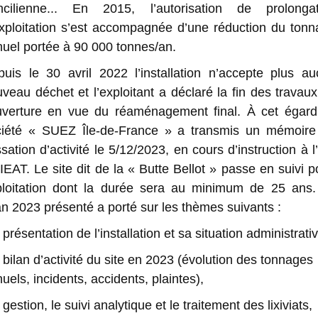
ncilienne...
En 2015, l’autorisation de prolongat
xploitation s’est accompagnée d’une réduction du ton
uel portée à 90 000 tonnes/an.
uis le 30 avril 2022 l’installation n’accepte plus a
veau déchet et l’exploitant a déclaré la fin des travau
uverture en vue du réaménagement final. À cet égard,
ciété « SUEZ Île-de-France » a transmis un mémoire
sation d’activité le 5/12/2023, en cours d’instruction à 
IEAT.
Le site dit de la « Butte Bellot » passe en suivi p
ploitation dont la durée sera au minimum de 25 ans.
an 2023 présenté a porté sur les thèmes suivants :
a présentation de l’installation et sa situation administrati
e bilan d’activité du site en 2023 (évolution des tonnages
uels, incidents, accidents, plaintes),
a gestion, le suivi analytique et le traitement des lixiviats,