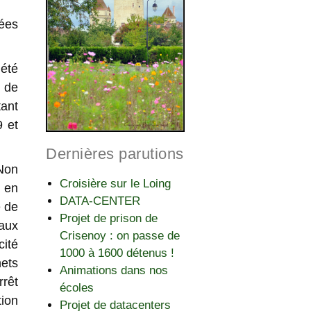
tées
été
 de
ant
9 et
Dernières parutions
Non
Croisière sur le Loing
e
en
DATA-CENTER
é de
Projet de prison de
aux
Crisenoy : on passe de
cité
1000 à 1600 détenus !
hets
Animations dans nos
rêt
écoles
ion
Projet de datacenters