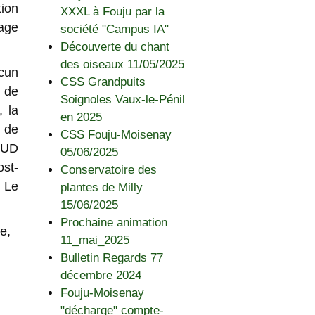
ion
XXXL à Fouju par la
nage
société "Campus IA"
Découverte du chant
des oiseaux 11/05/2025
ucun
CSS Grandpuits
x de
Soignoles Vaux-le-Pénil
 la
en 2025
 de
CSS Fouju-Moisenay
l’UD
05/06/2025
ost-
Conservatoire des
 Le
plantes de Milly
15/06/2025
Prochaine animation
ve,
11_mai_2025
Bulletin Regards 77
décembre 2024
Fouju-Moisenay
"décharge" compte-