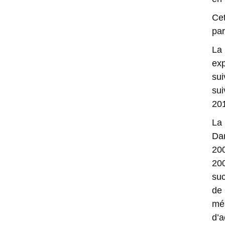
Cet
par
L
a
exp
su
sui
20
La
Da
20
20
suc
de 
mé
d’