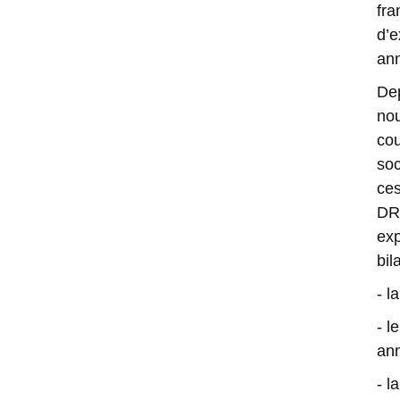
fra
d’e
ann
Dep
nou
co
so
ces
DR
ex
bil
- l
- l
ann
- l