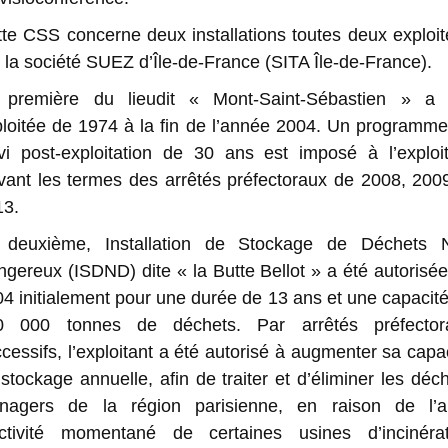
te CSS concerne deux installations toutes deux exploi
 la société SUEZ d’Île-de-France (SITA Île-de-France).
 première du lieudit « Mont-Saint-Sébastien » a 
loitée de 1974 à la fin de l’année 2004.
Un programme
ivi post-exploitation de 30 ans
est
imposé à l’exploit
vant les termes des
arrêtés préfectoraux de 2008, 200
13.
 deuxième, I
nstallation de Stockage de Déchets 
ngereux (ISDND) d
ite
« la Butte Bellot »
a été autorisé
04
initialement
pour une durée de 13 ans et une capacit
0 000 tonnes de déchets.
Par arrêtés préfector
cessifs, l’exploitant a été autorisé à augmenter sa capa
stockage annuelle, afin de traiter et d’éliminer les déc
nagers de la région parisienne, en raison de l’ar
activité momentané de certaines usines d’incinérat